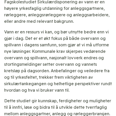
Fagskolestudiet Sirkulærdisponering av vann er en
høyere yrkesfaglig utdanning for anleggsgartnere,
rørleggere, anleggsrørleggere og anleggsarbeidere,
eller andre med relevant bakgrunn.
Vann er en ressurs vi kan, og bør utnytte bedre enn vi
gjør i dag. Det er et økt fokus på både overvann og
spillvann i dagens samfunn, som gjør at vi må utforme
nye løsninger. Kommunale krav skjerpes vedørende
overvann og spillvann, nasjonalt lovverk endres og
stortingsmeldinger setter overvann og vannets
kretsløp på dagsorden. Anbefalinger og veiledere fra
og til yrkesfeltet, trekker frem viktigheten av
sirkulærtankegangen og helhetlige perspektiver rundt
hvordan og hva vi bruker vann til.
Dette studiet gir kunnskap, ferdigheter og muligheter
til å innfri, løse og bidra til å utvikle dette tverrfaglig
mellom anleggsgartner, anlegg og rørleggerbransjen.