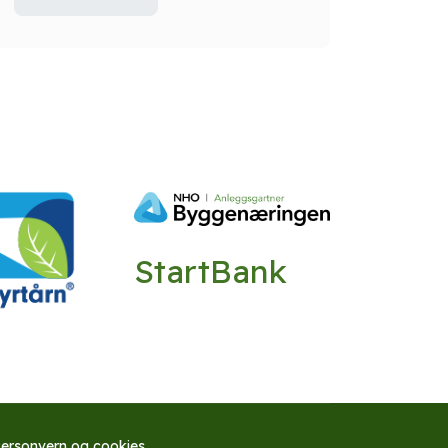
StartBank
ersonvern og cookies