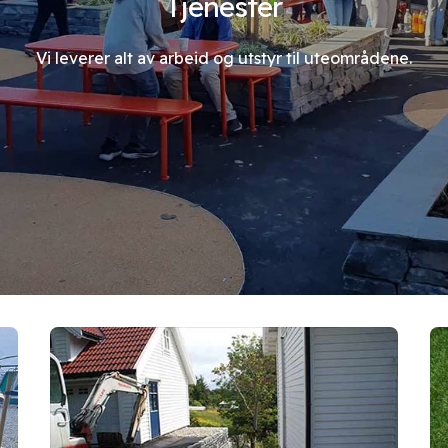
Tjenester
Vi leverer alt av arbeid og utstyr til uteområdene.