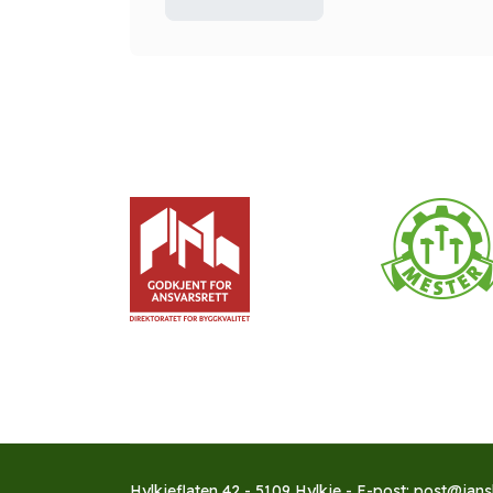
Hylkjeflaten 42 - 5109 Hylkje - E-post: post@jans