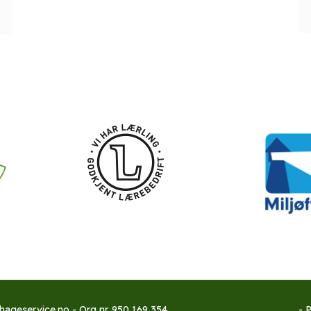
hageservice.no - Org nr. 950 169 354
-
P