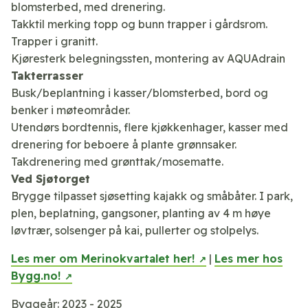
blomsterbed, med drenering.
Takktil merking topp og bunn trapper i gårdsrom.
Trapper i granitt.
Kjøresterk belegningssten, montering av AQUAdrain
Takterrasser
Busk/beplantning i kasser/blomsterbed, bord og
benker i møteområder.
Utendørs bordtennis, flere kjøkkenhager, kasser med
drenering for beboere å plante grønnsaker.
Takdrenering med grønttak/mosematte.
Ved Sjøtorget
Brygge tilpasset sjøsetting kajakk og småbåter. I park,
plen, beplatning, gangsoner, planting av 4 m høye
løvtrær, solsenger på kai, pullerter og stolpelys.
Les mer om Merinokvartalet her!
|
Les mer hos
Bygg.no!
Byggeår: 2023 - 2025